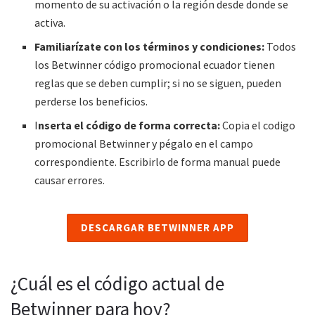
momento de su activación o la región desde donde se
activa.
Familiarízate con los términos y condiciones:
Todos
los Betwinner código promocional ecuador tienen
reglas que se deben cumplir; si no se siguen, pueden
perderse los beneficios.
I
nserta el código de forma correcta:
Copia el codigo
promocional Betwinner y pégalo en el campo
correspondiente. Escribirlo de forma manual puede
causar errores.
DESCARGAR BETWINNER APP
¿Cuál es el código actual de
Betwinner para hoy?