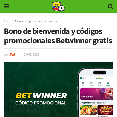
Inicio
Casas de apuestas
Betwinner
Bono de bienvenida y códigos
promocionales Betwinner gratis
por
Tut
09/06/2025