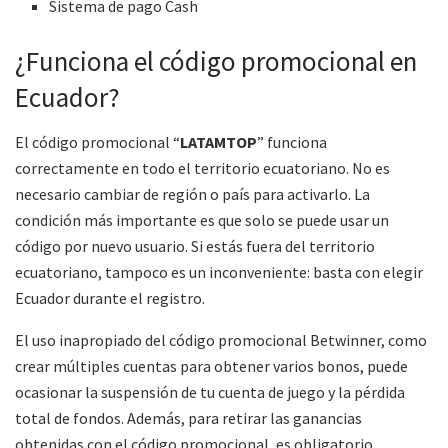
Sistema de pago Cash
¿Funciona el código promocional en
Ecuador?
El código promocional “
LATAMTOP
” funciona
correctamente en todo el territorio ecuatoriano. No es
necesario cambiar de región o país para activarlo. La
condición más importante es que solo se puede usar un
código por nuevo usuario. Si estás fuera del territorio
ecuatoriano, tampoco es un inconveniente: basta con elegir
Ecuador durante el registro.
El uso inapropiado del código promocional Betwinner, como
crear múltiples cuentas para obtener varios bonos, puede
ocasionar la suspensión de tu cuenta de juego y la pérdida
total de fondos. Además, para retirar las ganancias
obtenidas con el código promocional, es obligatorio