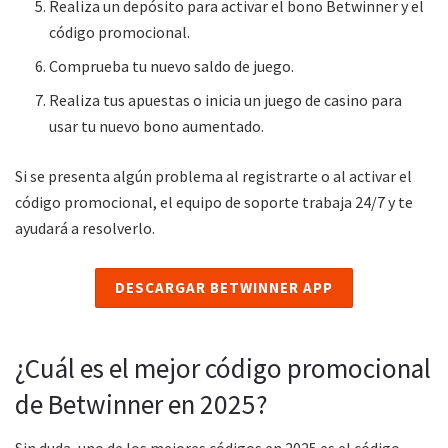
Realiza un depósito para activar el bono Betwinner y el
código promocional.
Comprueba tu nuevo saldo de juego.
Realiza tus apuestas o inicia un juego de casino para
usar tu nuevo bono aumentado.
Si se presenta algún problema al registrarte o al activar el
código promocional, el equipo de soporte trabaja 24/7 y te
ayudará a resolverlo.
DESCARGAR BETWINNER APP
¿Cuál es el mejor código promocional
de Betwinner en 2025?