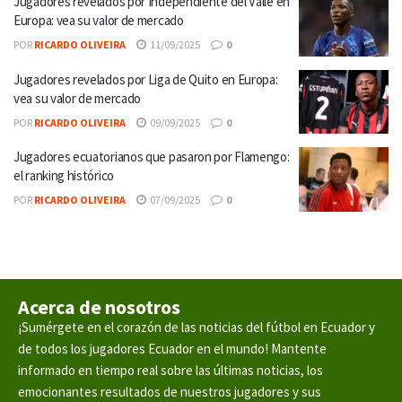
Jugadores revelados por Independiente del Valle en
Europa: vea su valor de mercado
POR
RICARDO OLIVEIRA
11/09/2025
0
Jugadores revelados por Liga de Quito en Europa:
vea su valor de mercado
POR
RICARDO OLIVEIRA
09/09/2025
0
Jugadores ecuatorianos que pasaron por Flamengo:
el ranking histórico
POR
RICARDO OLIVEIRA
07/09/2025
0
Acerca de nosotros
¡Sumérgete en el corazón de las noticias del fútbol en Ecuador y
de todos los jugadores Ecuador en el mundo! Mantente
informado en tiempo real sobre las últimas noticias, los
emocionantes resultados de nuestros jugadores y sus