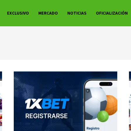
EXCLUSIVO
MERCADO
NOTICIAS
OFICIALIZACIÓN