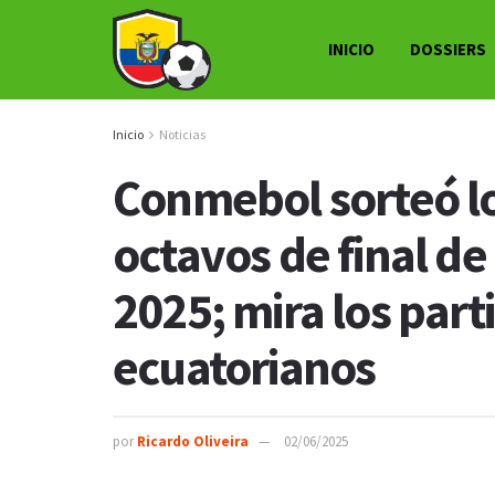
INICIO
DOSSIERS
Inicio
Noticias
Conmebol sorteó lo
octavos de final d
2025; mira los part
ecuatorianos
por
Ricardo Oliveira
02/06/2025