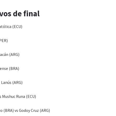
vos de final
atólica (ECU)
(PER)
racán (ARG)
nense (BRA)
s Lanús (ARG)
vs Mushuc Runa (ECU)
ro (BRA) vs Godoy Cruz (ARG)