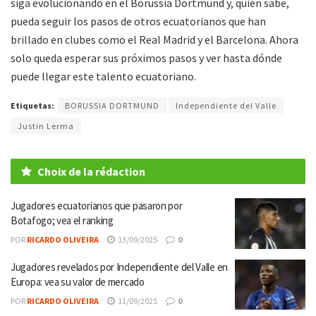
siga evolucionando en el Borussia Dortmund y, quién sabe,
pueda seguir los pasos de otros ecuatorianos que han
brillado en clubes como el Real Madrid y el Barcelona. Ahora
solo queda esperar sus próximos pasos y ver hasta dónde
puede llegar este talento ecuatoriano.
Etiquetas:
BORUSSIA DORTMUND
Independiente del Valle
Justin Lerma
Choix de la rédaction
Jugadores ecuatorianos que pasaron por
Botafogo; vea el ranking
POR
RICARDO OLIVEIRA
13/09/2025
0
Jugadores revelados por Independiente del Valle en
Europa: vea su valor de mercado
POR
RICARDO OLIVEIRA
11/09/2025
0