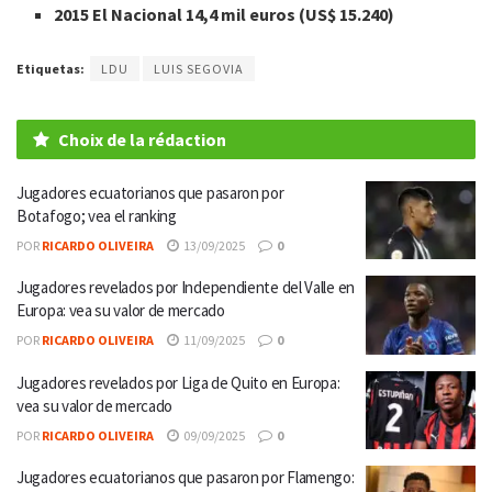
2015 El Nacional 14,4 mil euros (US$ 15.240)
Etiquetas:
LDU
LUIS SEGOVIA
Choix de la rédaction
Jugadores ecuatorianos que pasaron por
Botafogo; vea el ranking
POR
RICARDO OLIVEIRA
13/09/2025
0
Jugadores revelados por Independiente del Valle en
Europa: vea su valor de mercado
POR
RICARDO OLIVEIRA
11/09/2025
0
Jugadores revelados por Liga de Quito en Europa:
vea su valor de mercado
POR
RICARDO OLIVEIRA
09/09/2025
0
Jugadores ecuatorianos que pasaron por Flamengo: