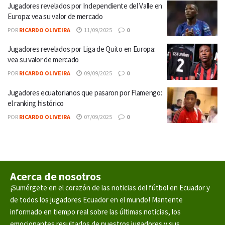
Jugadores revelados por Independiente del Valle en
Europa: vea su valor de mercado
POR
RICARDO OLIVEIRA
11/09/2025
0
Jugadores revelados por Liga de Quito en Europa:
vea su valor de mercado
POR
RICARDO OLIVEIRA
09/09/2025
0
Jugadores ecuatorianos que pasaron por Flamengo:
el ranking histórico
POR
RICARDO OLIVEIRA
07/09/2025
0
Acerca de nosotros
¡Sumérgete en el corazón de las noticias del fútbol en Ecuador y
de todos los jugadores Ecuador en el mundo! Mantente
informado en tiempo real sobre las últimas noticias, los
emocionantes resultados de nuestros jugadores y sus