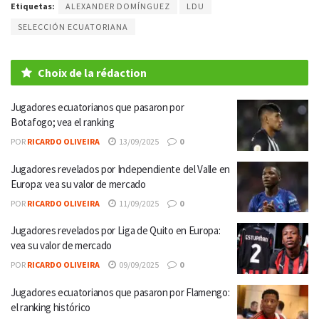
Etiquetas:
ALEXANDER DOMÍNGUEZ
LDU
SELECCIÓN ECUATORIANA
Choix de la rédaction
Jugadores ecuatorianos que pasaron por
Botafogo; vea el ranking
POR
RICARDO OLIVEIRA
13/09/2025
0
Jugadores revelados por Independiente del Valle en
Europa: vea su valor de mercado
POR
RICARDO OLIVEIRA
11/09/2025
0
Jugadores revelados por Liga de Quito en Europa:
vea su valor de mercado
POR
RICARDO OLIVEIRA
09/09/2025
0
Jugadores ecuatorianos que pasaron por Flamengo:
el ranking histórico