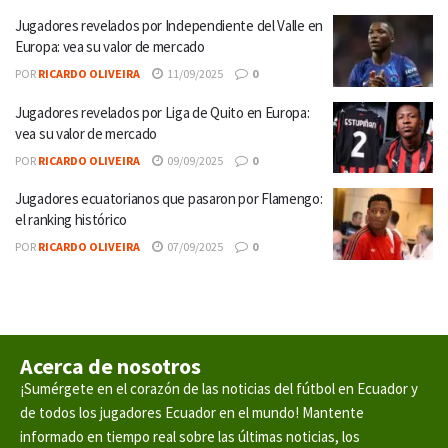
Jugadores revelados por Independiente del Valle en
Europa: vea su valor de mercado
POR
RICARDO OLIVEIRA
11/09/2025
0
Jugadores revelados por Liga de Quito en Europa:
vea su valor de mercado
POR
RICARDO OLIVEIRA
09/09/2025
0
Jugadores ecuatorianos que pasaron por Flamengo:
el ranking histórico
POR
RICARDO OLIVEIRA
07/09/2025
0
Acerca de nosotros
¡Sumérgete en el corazón de las noticias del fútbol en Ecuador y
de todos los jugadores Ecuador en el mundo! Mantente
informado en tiempo real sobre las últimas noticias, los