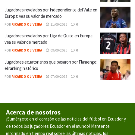
Jugadores revelados por Independiente del Valle en
Europa: vea su valor de mercado
POR
RICARDO OLIVEIRA
11/09/2025
0
Jugadores revelados por Liga de Quito en Europa:
vea su valor de mercado
POR
RICARDO OLIVEIRA
09/09/2025
0
Jugadores ecuatorianos que pasaron por Flamengo:
el ranking histórico
POR
RICARDO OLIVEIRA
07/09/2025
0
Acerca de nosotros
¡Sumérgete en el corazón de las noticias del fútbol en Ecuador y
de todos los jugadores Ecuador en el mundo! Mantente
informado en tiempo real sobre las últimas noticias, los