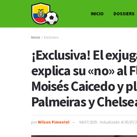
INICIO
DOSSIERS
Inicio
Exclusivo
¡Exclusiva! El exju
explica su «no» al 
Moisés Caicedo y pl
Palmeiras y Chelse
por
Wilson Pimentel
04/07/2025 - Actualizado el 05/07/