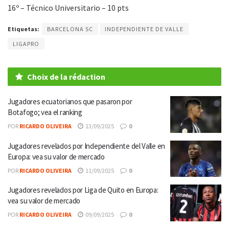
16º – Técnico Universitario – 10 pts
Etiquetas:
BARCELONA SC
INDEPENDIENTE DE VALLE
LIGAPRO
Choix de la rédaction
Jugadores ecuatorianos que pasaron por
Botafogo; vea el ranking
POR
RICARDO OLIVEIRA
13/09/2025
0
Jugadores revelados por Independiente del Valle en
Europa: vea su valor de mercado
POR
RICARDO OLIVEIRA
11/09/2025
0
Jugadores revelados por Liga de Quito en Europa:
vea su valor de mercado
POR
RICARDO OLIVEIRA
09/09/2025
0