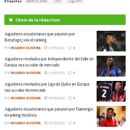
Etiquetas:
BARCELONA
LDU
Liga Pro
Choix de la rédaction
Jugadores ecuatorianos que pasaron por
Botafogo; vea el ranking
POR
RICARDO OLIVEIRA
13/09/2025
0
Jugadores revelados por Independiente del Valle en
Europa: vea su valor de mercado
POR
RICARDO OLIVEIRA
11/09/2025
0
Jugadores revelados por Liga de Quito en Europa:
vea su valor de mercado
POR
RICARDO OLIVEIRA
09/09/2025
0
Jugadores ecuatorianos que pasaron por Flamengo:
el ranking histórico
POR
RICARDO OLIVEIRA
07/09/2025
0