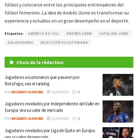
fútbol y colocarse entre los principales entrenadores del
fútbol femenino. La idea de Andrés Usme es transformar su
experiencia y estudios en un gran desempeño en el deporte.
Etiquetas:
AMÉRICA DE CALI
ANDRÉS USME
CATALINA USME
GALATASARAY
SELECCIÓN ECUATORIANA
Choix de la rédaction
Jugadores ecuatorianos que pasaron por
Botafogo; vea el ranking
POR
RICARDO OLIVEIRA
13/09/2025
0
Jugadores revelados por Independiente del Valle en
Europa: vea su valor de mercado
POR
RICARDO OLIVEIRA
11/09/2025
0
Jugadores revelados por Liga de Quito en Europa:
vea su valor de mercado