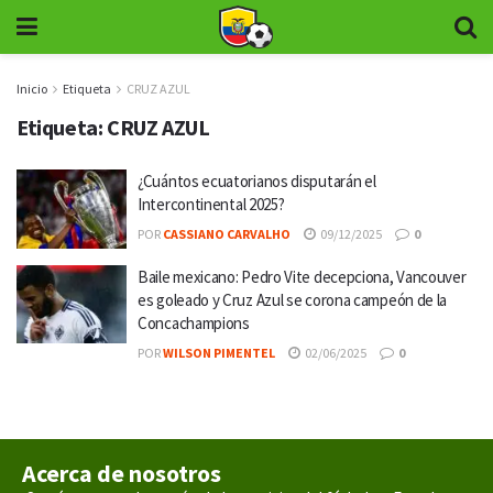
Inicio
Etiqueta
CRUZ AZUL
Etiqueta:
CRUZ AZUL
¿Cuántos ecuatorianos disputarán el
Intercontinental 2025?
POR
CASSIANO CARVALHO
09/12/2025
0
Baile mexicano: Pedro Vite decepciona, Vancouver
es goleado y Cruz Azul se corona campeón de la
Concachampions
POR
WILSON PIMENTEL
02/06/2025
0
Acerca de nosotros