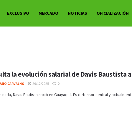
EXCLUSIVO
MERCADO
NOTICIAS
OFICIALIZACIÓN
lta la evolución salarial de Davis Baustista a
IANO CARVALHO
29/12/2025
0
 nada, Davis Bautista nació en Guayaquil. Es defensor central y actualmente mil