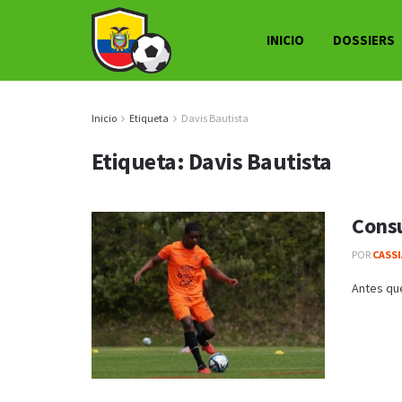
INICIO
DOSSIERS
Inicio
Etiqueta
Davis Bautista
Etiqueta:
Davis Bautista
Consu
POR
CASS
Antes que