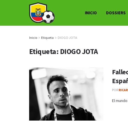
INICIO
DOSSIERS
Inicio
Etiqueta
DIOGO JOTA
Etiqueta:
DIOGO JOTA
Falle
Espa
POR
RICAR
El mundo 