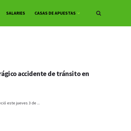
SALARIES
CASAS DE APUESTAS
rágico accidente de tránsito en
ció este jueves 3 de ...