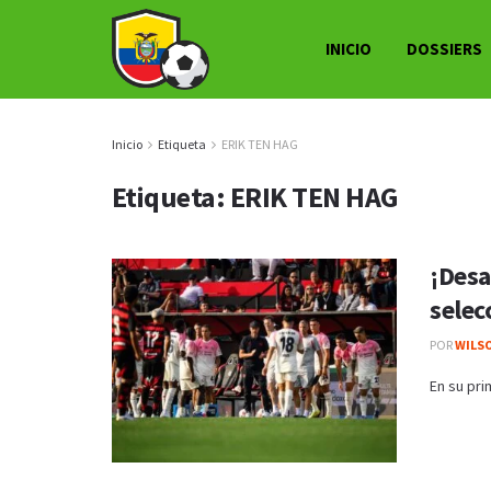
INICIO
DOSSIERS
Inicio
Etiqueta
ERIK TEN HAG
Etiqueta:
ERIK TEN HAG
¡Desa
selec
POR
WILS
En su pri