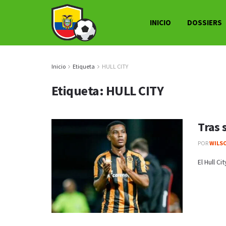
INICIO
DOSSIERS
Inicio
Etiqueta
HULL CITY
Etiqueta:
HULL CITY
Tras 
POR
WILS
El Hull C