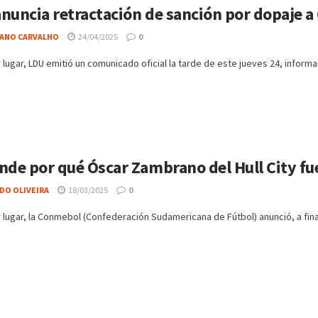
nuncia retractación de sanción por dopaje 
IANO CARVALHO
24/04/2025
0
 lugar, LDU emitió un comunicado oficial la tarde de este jueves 24, infor
nde por qué Óscar Zambrano del Hull City f
DO OLIVEIRA
18/03/2025
0
 lugar, la Conmebol (Confederación Sudamericana de Fútbol) anunció, a fina