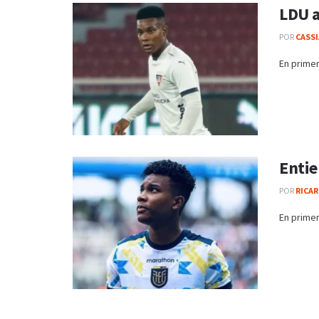
LDU a
POR
CASS
En primer
Entie
POR
RICAR
En primer