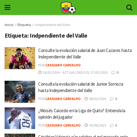
Inicio
Etiqueta
Indpendiente del Valle
Etiqueta:
Indpendiente del Valle
Consulte la evolución salarial de Juan Cazares hasta
Independiente del Valle
POR
CASSIANO CARVALHO
26/02/2026 - ACTUALIZADO EL 27/02/2026
0
Consulta la evolución salarial de Junior Sornoza
hasta Independiente del Valle
POR
CASSIANO CARVALHO
08/01/2026
0
¿Moisés Caicedo en la Liga de Quito? Entienda la
opinión del jugador
POR
CASSIANO CARVALHO
04/08/2025
0
Cristhian Valencia aún celebra el gol marcado ante