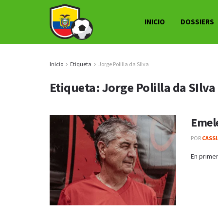
INICIO
DOSSIERS
Inicio
Etiqueta
Jorge Polilla da SIlva
Etiqueta:
Jorge Polilla da SIlva
Emele
POR
CASS
En primer