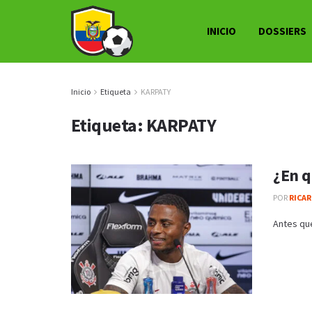
INICIO
DOSSIERS
Inicio
Etiqueta
KARPATY
Etiqueta:
KARPATY
¿En q
POR
RICAR
Antes que