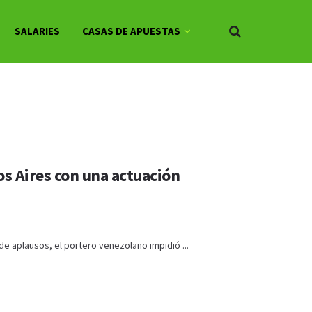
SALARIES
CASAS DE APUESTAS
os Aires con una actuación
e aplausos, el portero venezolano impidió ...