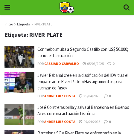
Inicio
Etiqueta
RIVER PLATE
Etiqueta:
RIVER PLATE
Conmebol multa a Segundo Castillo con US$ 50.000;
conocer la situación
POR
CASSIANO CARVALHO
05/06/2025
0
Javier Rabanal cree en la clasificación del IDV tras el
empate ante River Plate: «Hay argumentos para
avanzar de fase»
POR
ANDRE LUIZ COSTA
25/04/2025
0
José Contreras brilla y salva al Barcelona en Buenos
Aires con una actuación histórica
POR
ANDRE LUIZ COSTA
09/04/2025
0
Barcelona SC y River Plate se enfrentarán en la