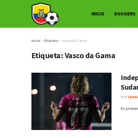
INICIO
DOSSIERS
Inicio
Etiqueta
Vasco da Gama
Etiqueta:
Vasco da Gama
Indep
Suda
POR
CASS
En primer