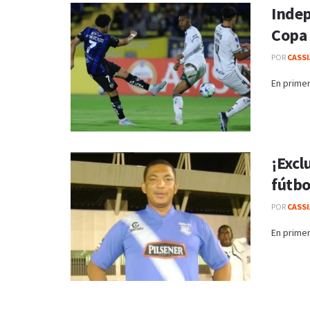
Indep
Copa
POR
CASS
En primer
¡Excl
fútbo
POR
CASS
En primer