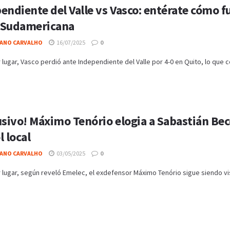
endiente del Valle vs Vasco: entérate cómo fu
 Sudamericana
IANO CARVALHO
16/07/2025
0
 lugar, Vasco perdió ante Independiente del Valle por 4-0 en Quito, lo que co
usivo! Máximo Tenório elogia a Sabastián Bec
l local
IANO CARVALHO
03/05/2025
0
 lugar, según reveló Emelec, el exdefensor Máximo Tenório sigue siendo vi