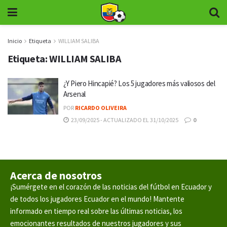
Inicio
Etiqueta
WILLIAM SALIBA
Etiqueta:
WILLIAM SALIBA
¿Y Piero Hincapié? Los 5 jugadores más valiosos del
Arsenal
POR
RICARDO OLIVEIRA
23/09/2025 - ACTUALIZADO EL 31/10/2025
0
Acerca de nosotros
¡Sumérgete en el corazón de las noticias del fútbol en Ecuador y
de todos los jugadores Ecuador en el mundo! Mantente
informado en tiempo real sobre las últimas noticias, los
emocionantes resultados de nuestros jugadores y sus