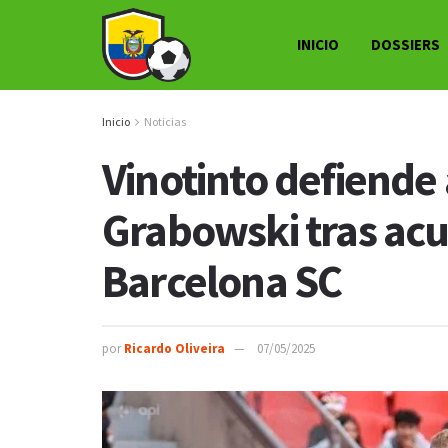
INICIO
DOSSIERS
Inicio
Noticias
Vinotinto defiende 
Grabowski tras acu
Barcelona SC
por
Ricardo Oliveira
07/05/2025