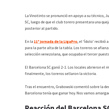
La Vinotinto se pronunció en apoyo a su técnico, J
SC, luego de que el club torero presentara una que
posterior al partido.
En la
11ª jornada de la LigaPro
, el ‘Ídolo’ recibi
para la parte alta de la tabla. Los toreros se afian
selección venezolana, que ocupaba el tercer puest
El Barcelona SC ganó 2-1. Los locales abrieron el m
finalmente, los toreros sellaron la victoria.
Tras el encuentro, Grabowski comentó sobre la derr
Barcelona tenía que ganar hoy. Nos vamos amargado
Reacción del Barcelona SC