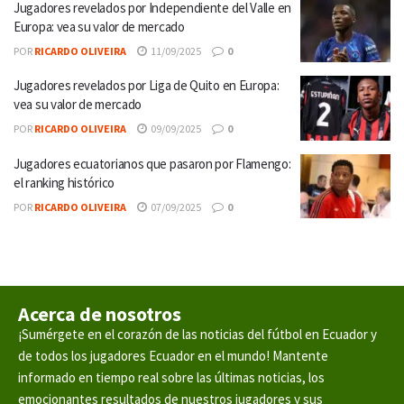
Jugadores revelados por Independiente del Valle en
Europa: vea su valor de mercado
POR
RICARDO OLIVEIRA
11/09/2025
0
Jugadores revelados por Liga de Quito en Europa:
vea su valor de mercado
POR
RICARDO OLIVEIRA
09/09/2025
0
Jugadores ecuatorianos que pasaron por Flamengo:
el ranking histórico
POR
RICARDO OLIVEIRA
07/09/2025
0
Acerca de nosotros
¡Sumérgete en el corazón de las noticias del fútbol en Ecuador y
de todos los jugadores Ecuador en el mundo! Mantente
informado en tiempo real sobre las últimas noticias, los
emocionantes resultados de nuestros jugadores y sus