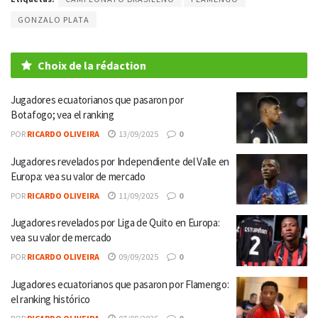
GONZALO PLATA
Choix de la rédaction
Jugadores ecuatorianos que pasaron por
Botafogo; vea el ranking
POR
RICARDO OLIVEIRA
13/09/2025
0
Jugadores revelados por Independiente del Valle en
Europa: vea su valor de mercado
POR
RICARDO OLIVEIRA
11/09/2025
0
Jugadores revelados por Liga de Quito en Europa:
vea su valor de mercado
POR
RICARDO OLIVEIRA
09/09/2025
0
Jugadores ecuatorianos que pasaron por Flamengo:
el ranking histórico