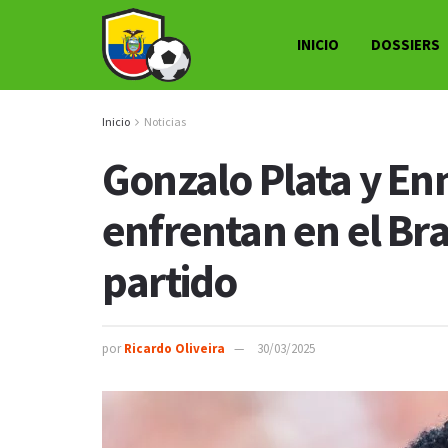
INICIO
DOSSIERS
Inicio
Noticias
Gonzalo Plata y Enn
enfrentan en el Bras
partido
por
Ricardo Oliveira
30/03/2025