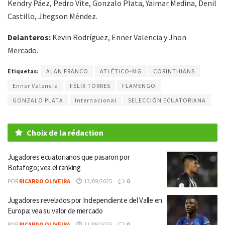
Kendry Páez, Pedro Vite, Gonzalo Plata, Yaimar Medina, Denil
Castillo, Jhegson Méndez.
Delanteros:
Kevin Rodríguez, Enner Valencia y Jhon
Mercado.
Etiquetas:
ALAN FRANCO
ATLÉTICO-MG
CORINTHIANS
Enner Valencia
FÉLIX TORRES
FLAMENGO
GONZALO PLATA
Internacional
SELECCIÓN ECUATORIANA
Choix de la rédaction
Jugadores ecuatorianos que pasaron por
Botafogo; vea el ranking
POR
RICARDO OLIVEIRA
13/09/2025
0
Jugadores revelados por Independiente del Valle en
Europa: vea su valor de mercado
POR
RICARDO OLIVEIRA
11/09/2025
0