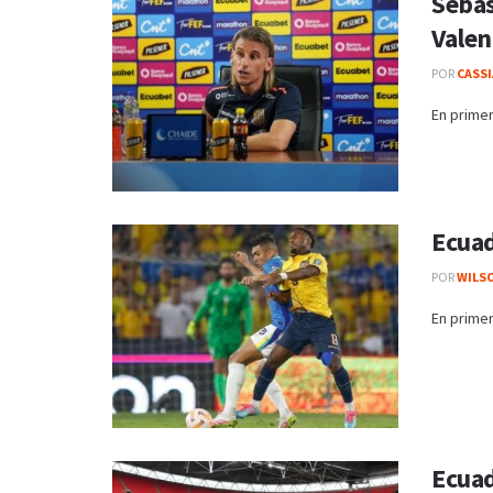
Sebas
Valen
POR
CASS
En primer
Ecuad
POR
WILS
En primer
Ecuad