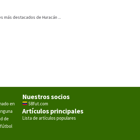
res más destacados de Huracán ...
Nuestros socios
rmado en
58fut.com
Artículos principales
ninguna
Lista de artículos populares
ad de
 fútbol