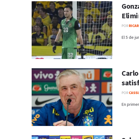
Gonza
Elimi
POR
RICAR
El 5 de j
Carlo
satis
POR
CASS
En primer