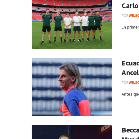
Carlo
POR
WILS
En primer
Ecuad
Ancel
POR
WILS
Antes que
Becca