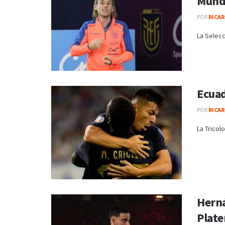
Mund
POR
RICAR
La Selecc
Ecuad
POR
RICAR
La Tricol
Herná
Plate