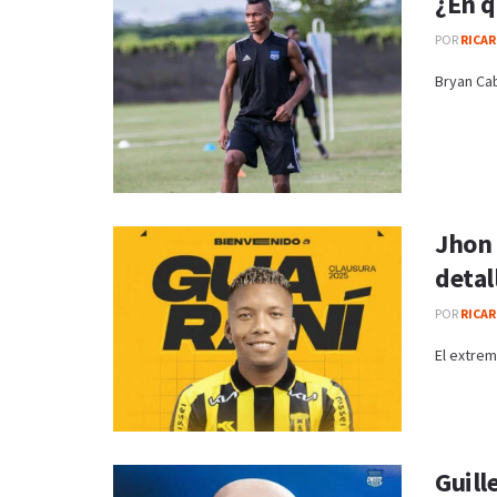
¿En q
POR
RICAR
Bryan Cab
Jhon 
detal
POR
RICAR
El extrem
Guill