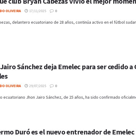
ué club Bryan Cabezas vivió el mejor moment
DO OLIVEIRA
17/11/2025
0
ezas, delantero ecuatoriano de 28 años, continúa activo en el fútbol sudame
Jairo Sánchez deja Emelec para ser cedido a 
les
DO OLIVEIRA
29/07/2025
0
o ecuatoriano Jhon Jairo Sánchez, de 25 años, ha sido confirmado oficialm
ermo Duró es el nuevo entrenador de Emelec