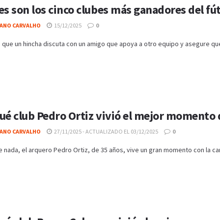
es son los cinco clubes más ganadores del fú
IANO CARVALHO
15/12/2025
0
que un hincha discuta con un amigo que apoya a otro equipo y asegure que 
ué club Pedro Ortiz vivió el mejor momento 
IANO CARVALHO
27/11/2025 - ACTUALIZADO EL 03/12/2025
0
 nada, el arquero Pedro Ortiz, de 35 años, vive un gran momento con la cami