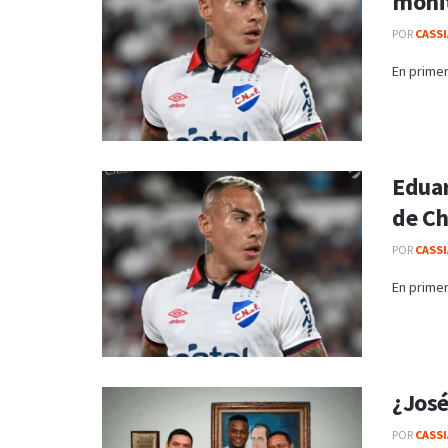
monit
POR
CASS
En primer
Eduar
de Ch
POR
CASS
En primer
¿José
POR
CASS