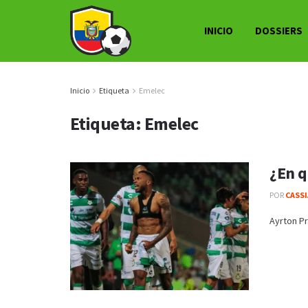
INICIO
DOSSIERS
Inicio
Etiqueta
Emelec
Etiqueta:
Emelec
¿En q
POR
CASS
Ayrton Pr