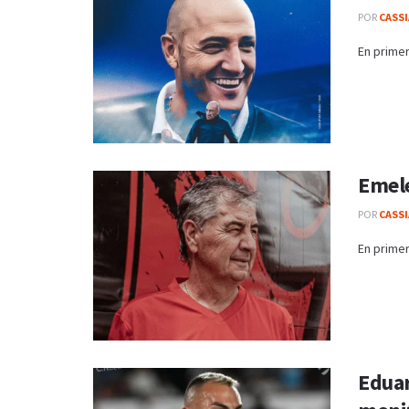
POR
CASS
En primer
Emele
POR
CASS
En primer
Eduar