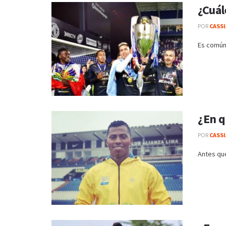
¿Cuál
POR
CASS
Es común 
¿En q
POR
CASS
Antes que