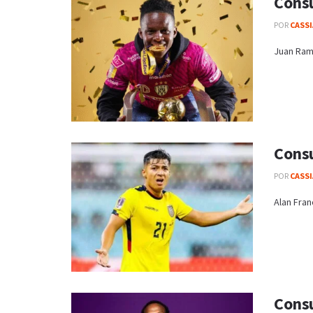
Consu
POR
CASS
Juan Ramó
Consu
POR
CASS
Alan Fran
Consu