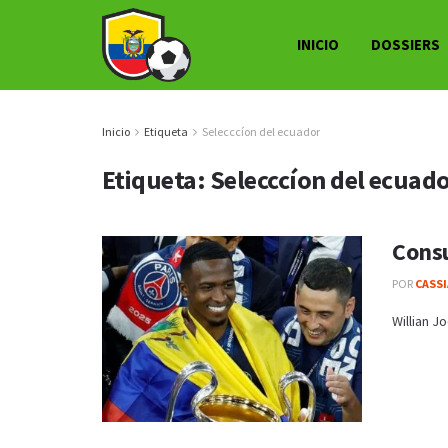
INICIO
DOSSIERS
Inicio
Etiqueta
Selecccíon del ecuador
Etiqueta:
Selecccíon del ecuad
Consu
POR
CASS
Willian J