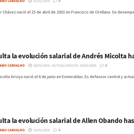
IANO CARVALHO
25/01/2026
0
Chávez nació el 25 de abril de 2002 en Francisco de Orellana. Se desempeñ
lta la evolución salarial de Andrés Micolta 
IANO CARVALHO
18/01/2026 - ACTUALIZADO EL 19/01/2026
0
colta Arroyo nació el 6 de junio en Esmeraldas. Es defensor central y actual
lta la evolución salarial de Allen Obando has
IANO CARVALHO
16/01/2026
0