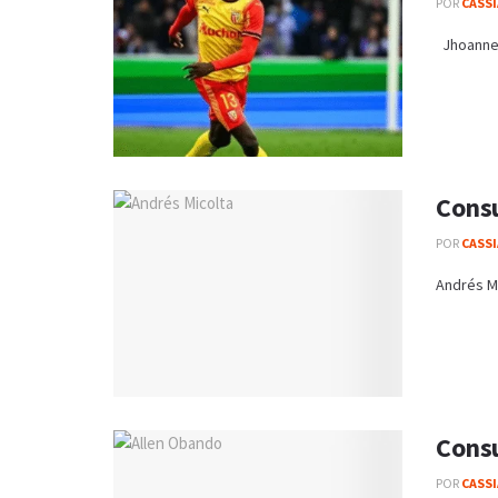
POR
CASS
Jhoanner 
Consu
POR
CASS
Andrés Mi
Consu
POR
CASS