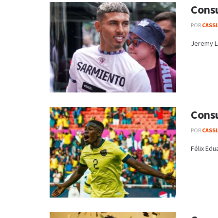
Consu
POR
CASS
Jeremy Le
Consu
POR
CASS
Félix Edu