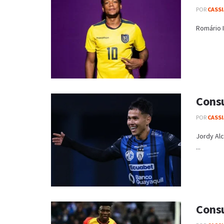
POR
CASS
Romário I
Consu
POR
CASS
Jordy Al
...
Consu