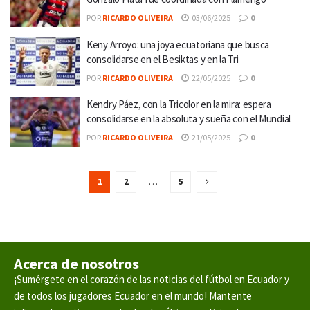
POR
RICARDO OLIVEIRA
03/06/2025
0
Keny Arroyo: una joya ecuatoriana que busca
consolidarse en el Besiktas y en la Tri
POR
RICARDO OLIVEIRA
22/05/2025
0
Kendry Páez, con la Tricolor en la mira: espera
consolidarse en la absoluta y sueña con el Mundial
POR
RICARDO OLIVEIRA
21/05/2025
0
1
2
…
5
Acerca de nosotros
¡Sumérgete en el corazón de las noticias del fútbol en Ecuador y
de todos los jugadores Ecuador en el mundo! Mantente