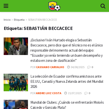
Inicio
Etiqueta
SEBASTIÁN BECCACECE
Etiqueta:
SEBASTIÁN BECCACECE
¡Exclusivo! Iván Hurtado elogia a Sebastián
Beccacece, pero dice que el técnico no es el único
responsable del momento actual del equipo:
“Ecuador ya venía teniendo un buen desempeño y
estaba en zona de clasificación”
POR
CASSIANO CARVALHO
04/08/2025
0
La selección de Ecuador confirma amistosos ante
EE.UU., Canadá y Nueva Zelanda antes del Mundial
2026
POR
ANDRE LUIZ COSTA
15/07/2025
0
Mundial de Clubes: ¿Cuándo se enfrentarán Moisés
Caicedo y Gonzalo Plata?