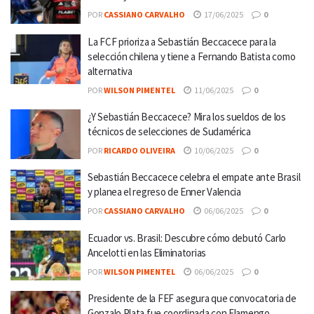
POR
CASSIANO CARVALHO
17/06/2025
0
La FCF prioriza a Sebastián Beccacece para la
selección chilena y tiene a Fernando Batista como
alternativa
POR
WILSON PIMENTEL
11/06/2025
0
¿Y Sebastián Beccacece? Mira los sueldos de los
técnicos de selecciones de Sudamérica
POR
RICARDO OLIVEIRA
10/06/2025
0
Sebastián Beccacece celebra el empate ante Brasil
y planea el regreso de Enner Valencia
POR
CASSIANO CARVALHO
06/06/2025
0
Ecuador vs. Brasil: Descubre cómo debutó Carlo
Ancelotti en las Eliminatorias
POR
WILSON PIMENTEL
06/06/2025
0
Presidente de la FEF asegura que convocatoria de
Gonzalo Plata fue coordinada con Flamengo